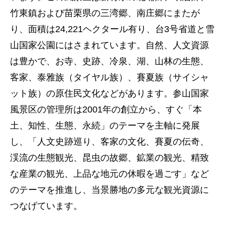
竹東鎮および苗栗県の三湾郷、南庄郷にまたが
り、面積は24,221ヘクタール有り、台3号省道と雪
山国家公園にはさまれています。自然、人文資源
は豊かで、お寺、史跡、冷泉、湖、山林の生態、
客家、泰雅族（タイヤル族）、賽夏族（サイシャ
ット族）の原住民文化などがあります。参山国家
風景区の管理所は2001年の創立から、すぐ「本
土、知性、生態、永続」のテーマを主軸に発展
し、「人文史跡巡り、客家の文化、賽夏の伝奇、
渓流の生態観光、昆虫の故郷、鉱業の観光、精致
な産業の観光、上品な地元の休暇を過ごす」など
のテーマを推進し、当景勝地の多元な観光資源に
つなげています。