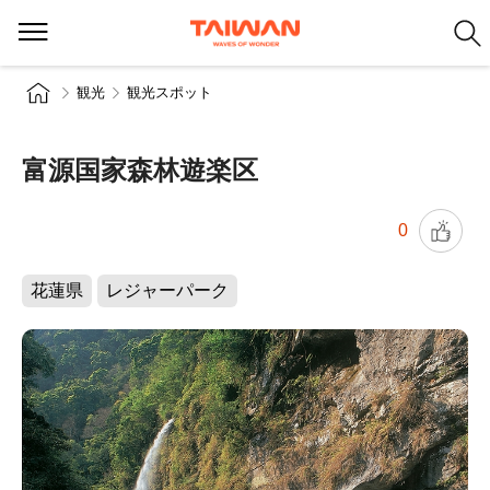
観光
観光スポット
富源国家森林遊楽区
0
花蓮県
レジャーパーク