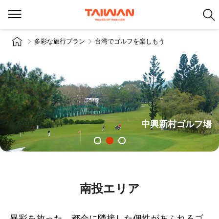
多彩な旅行プラン
台湾でゴルフを楽しもう
中興新村ゴルフ場
南投エリア
異彩を放った、都会に隣接した個性があふれるゴ