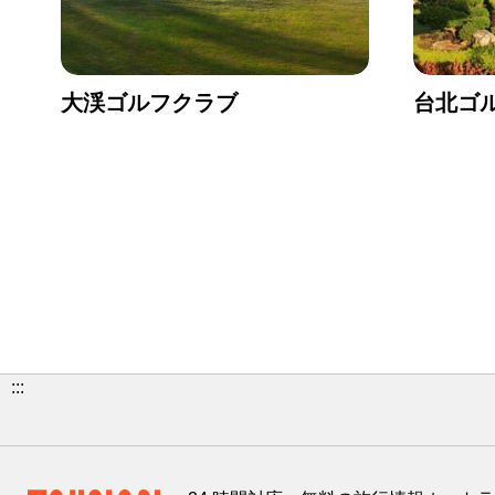
大渓ゴルフクラブ
台北ゴ
:::