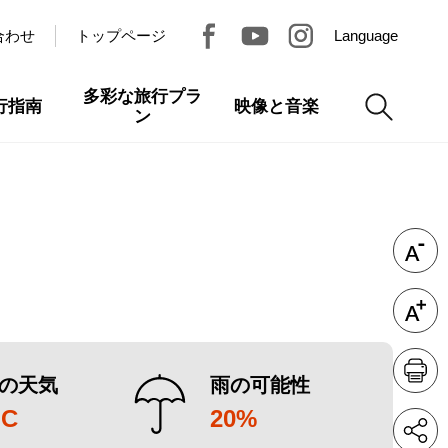
合わせ
トップページ
Language
多彩な旅行プラ
行指南
映像と音楽
ン
の天気
雨の可能性
°C
20%