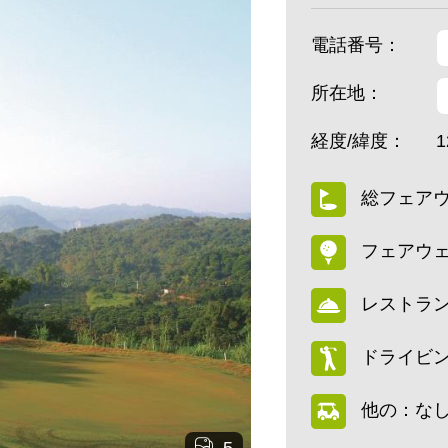
電話番号：
所在地：
経度/緯度：
1
総フェアウ
フェアウェ
レストラ
ドライビン
他の：な