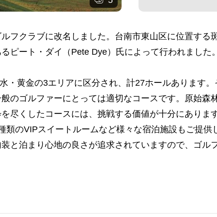
5
ルフクラブに改名しました。台南市東山区に位置する斑
ート・ダイ（Pete Dye）氏によって行われました。斑
・緑水・黄金の3エリアに区分され、計27ホールあります
一般のゴルファーにとっては適切なコースです。原始森
粋を尽くしたコースには、挑戦する価値が十分にありま
種類のVIPスイートルームなど様々な宿泊施設もご提
内装と泊まり心地の良さが追求されていますので、ゴル