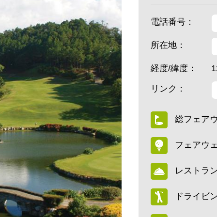
電話番号：
所在地：
経度/緯度：
1
リンク：
総フェアウ
フェアウェ
レストラ
ドライビン