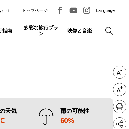
合わせ
トップページ
Language
多彩な旅行プラ
行指南
映像と音楽
ン
の天気
雨の可能性
°C
60%