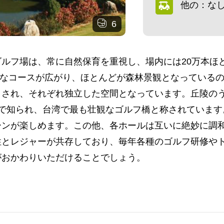
他の：な
6
ルフ場は、常に自然保育を重視し、場内には20万本ほ
広大なコースが広がり、ほとんどが森林景観となっている
トされ、それぞれ独立した空間となっています。丘陵の
」で知られ、台湾で最も壮観なゴルフ橋と称されています
ーンが楽しめます。この他、各ホールは互いに絶妙に調
性とレジャーが共存しており、毎年各種のゴルフ研修や
がおかわりいただけることでしょう。