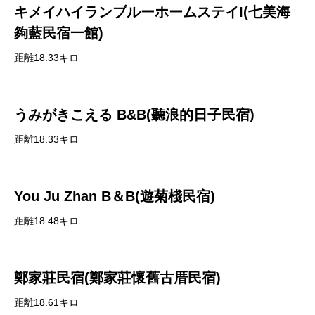
キメイハイランブルーホームステイI(七美海
夠藍民宿一館)
距離18.33キロ
うみがきこえる B&B(聽浪的日子民宿)
距離18.33キロ
You Ju Zhan B＆B(遊菊棧民宿)
距離18.48キロ
鄭家莊民宿(鄭家莊懷舊古厝民宿)
距離18.61キロ