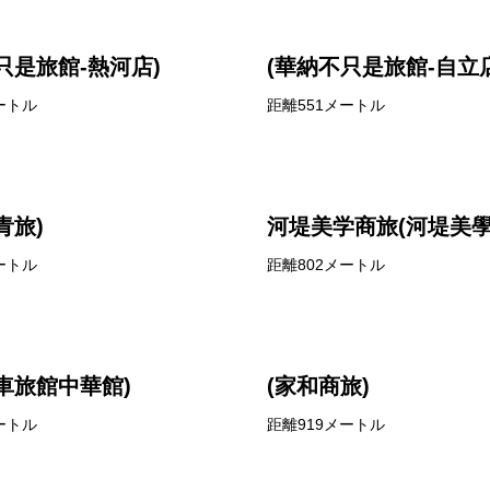
只是旅館-熱河店)
(華納不只是旅館-自立店
ートル
距離551メートル
青旅)
河堤美学商旅(河堤美學
ートル
距離802メートル
車旅館中華館)
(家和商旅)
ートル
距離919メートル