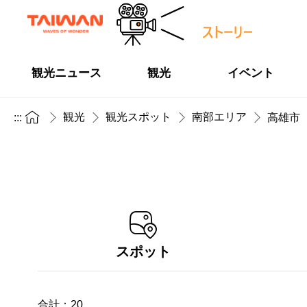
観光ニュース
観光
イベント
観光
観光スポット
南部エリア
:::
高雄市
スポット
合計：
20