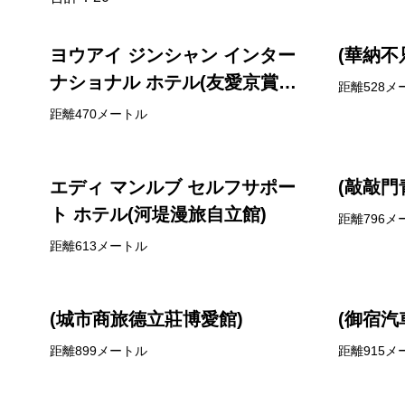
ヨウアイ ジンシャン インター
(華納不
ナショナル ホテル(友愛京賞國
距離528メ
際飯店)
距離470メートル
エディ マンルブ セルフサポー
(敲敲門
ト ホテル(河堤漫旅自立館)
距離796メ
距離613メートル
(城市商旅德立莊博愛館)
(御宿汽
距離899メートル
距離915メ