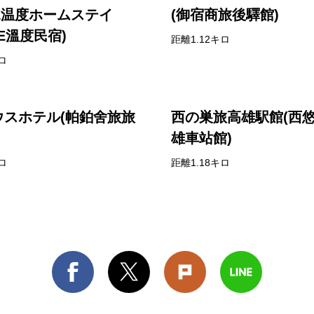
FE温度ホームステイ
(御宿商旅後驛館)
FE溫度民宿)
距離1.12キロ
ロ
ウスホテル(帕鉑舍旅旅
西の巣旅高雄駅館(西
雄車站館)
ロ
距離1.18キロ