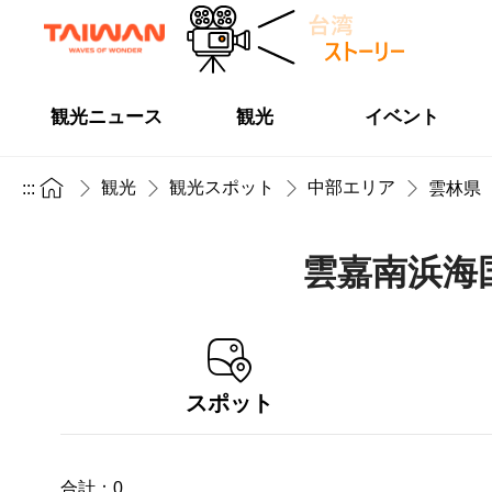
観光ニュース
観光
イベント
観光
観光スポット
中部エリア
:::
雲林県
雲嘉南浜海
スポット
合計：
0