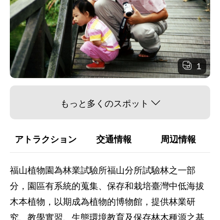
1
もっと多くのスポット
アトラクション
交通情報
周辺情報
福山植物園為林業試驗所福山分所試驗林之一部
分，園區有系統的蒐集、保存和栽培臺灣中低海拔
木本植物，以期成為植物的博物館，提供林業研
究、教學實習、生態環境教育及保存林木種源之基