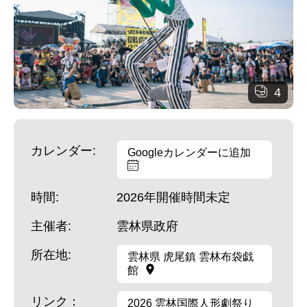
4
カレンダー:
Googleカレンダーに追加
時間:
2026年開催時間未定
主催者:
雲林県政府
所在地:
雲林県 虎尾鎮 雲林布袋戯
館
リンク：
2026 雲林国際人形劇祭り