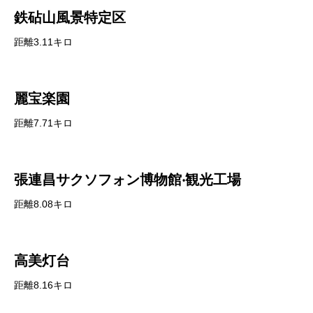
鉄砧山風景特定区
距離3.11キロ
麗宝楽園
距離7.71キロ
張連昌サクソフォン博物館‧観光工場
距離8.08キロ
高美灯台
距離8.16キロ