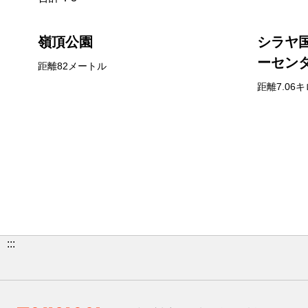
嶺頂公園
シラヤ
ーセン
距離82メートル
距離7.06キ
:::