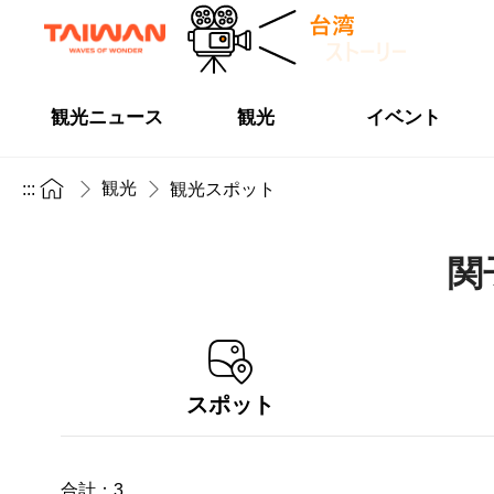
観光ニュース
観光
イベント
観光
:::
観光スポット
関
スポット
合計：
3