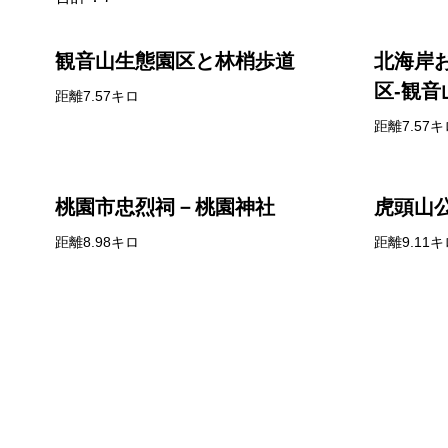
観音山生態園区と林梢歩道
北海岸
区-観
距離7.57キロ
距離7.57キ
桃園市忠烈祠－桃園神社
虎頭山
距離8.98キロ
距離9.11キ