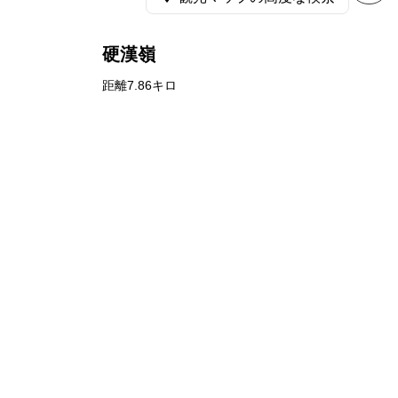
硬漢嶺
距離7.86キロ