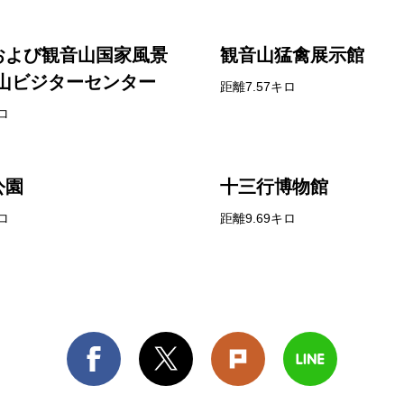
および観音山国家風景
観音山猛禽展示館
音山ビジターセンター
距離7.57キロ
ロ
公園
十三行博物館
ロ
距離9.69キロ