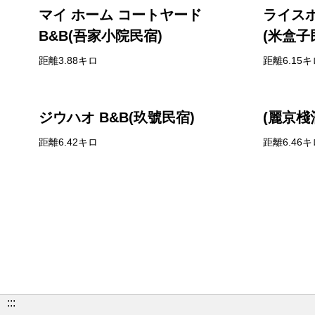
マイ ホーム コートヤード
ライス
B&B(吾家小院民宿)
(米盒子
距離3.88キロ
距離6.15キ
ジウハオ B&B(玖號民宿)
(麗京棧
距離6.42キロ
距離6.46キ
:::