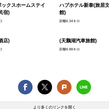
ボックスホームステイ
ハブホテル新泰(旅居
民宿)
館)
ロ
距離6.34キロ
酒店)
(天鵝湖汽車旅館)
ロ
距離6.88キロ
より多くのリンクを開く