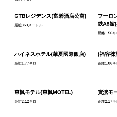
GTBレジデンス(富碧酒店公寓)
フーロ
鉄A8館
距離369メートル
運 A8)
距離1.56キ
ハイネスホテル(華夏國際飯店)
(福容徠
距離1.77キロ
距離1.86キ
東楓モテル(東楓MOTEL)
寶浤モー
距離2.12キロ
距離2.17キ