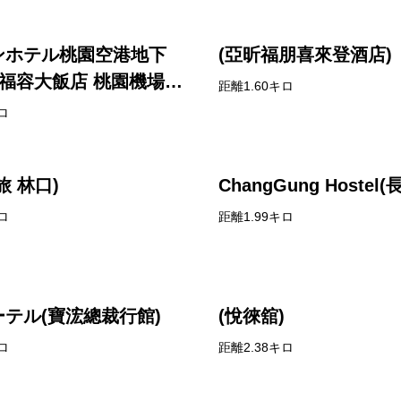
ンホテル桃園空港地下
(亞昕福朋喜來登酒店)
(福容大飯店 桃園機場捷
距離1.60キロ
ロ
旅 林口)
ChangGung Hostel
ロ
距離1.99キロ
テル(寶浤總裁行館)
(悅徠舘)
ロ
距離2.38キロ