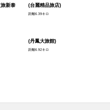
文旅新泰
(台麗精品旅店)
距離6.39キロ
(丹鳳大旅館)
距離6.92キロ