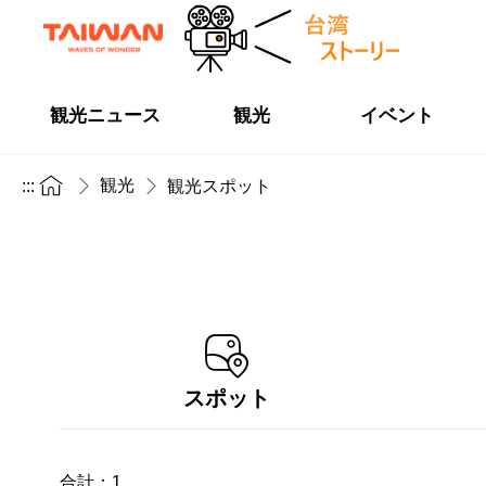
観光ニュース
観光
イベント
観光
:::
観光スポット
スポット
合計：
1