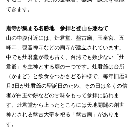
できます。
廟寺が集まる名勝地 参拝と登山を兼ねて
山の中腹付近には、灶君堂、盤古廟、玉皇宮、五
峰寺、観音禅寺などの廟寺が建立されています。
中でも灶君堂が最も古く、台湾でも数少ない「灶
君爺」を主神とする廟の一つです。灶君爺は台所
（かまど）と飲食をつかさどる神様で、毎年旧暦8
月3日が灶君爺の聖誕日のため、その日は多くの信
者が白玉や餅などの甘味をもって参拝に訪れま
す。灶君堂から上ったところには天地開闢の創世
神とされる盤古大帝を祀る「盤古廟」がありま
す。