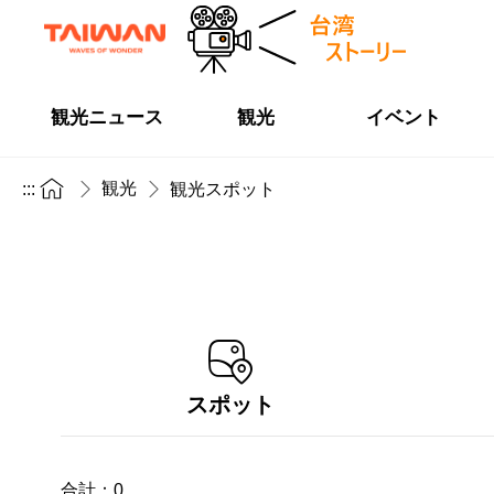
観光ニュース
観光
イベント
観光
:::
観光スポット
スポット
合計：
0