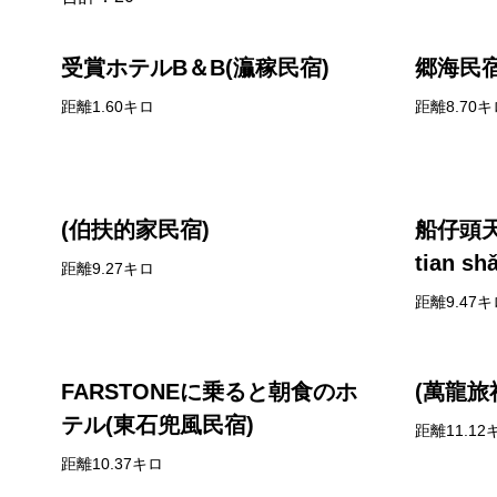
受賞ホテルB＆B(灜稼民宿)
郷海民宿
距離1.60キロ
距離8.70キ
(伯扶的家民宿)
船仔頭天賞居 chuá
tian 
距離9.27キロ
民宿)
距離9.47キ
FARSTONEに乗ると朝食のホ
(萬龍旅
テル(東石兜風民宿)
距離11.12
距離10.37キロ