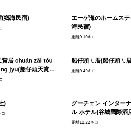
(鄉海民宿)
エーゲ海のホームステ
海民宿)
ロ
距離9.10キロ
n zǎi tóu
船仔頭ㄟ厝(船仔頭ㄟ厝
shǎng jyu(船仔頭天賞居
距離9.49キロ
ロ
社)
グーチェン インター
ル ホテル(谷城國際酒店
キロ
距離12.22キロ