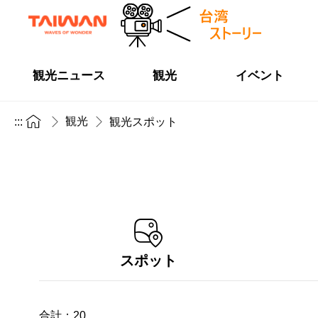
観光ニュース
観光
イベント
観光
:::
観光スポット
スポット
合計：
20