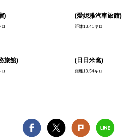
宿)
(愛妮雅汽車旅館)
キロ
距離13.41キロ
務旅館)
(日日米窩)
キロ
距離13.54キロ