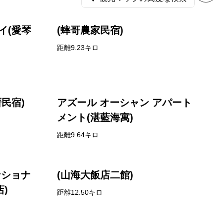
イ(愛琴
(蟀哥農家民宿)
距離9.23キロ
民宿)
アズール オーシャン アパート
メント(湛藍海寓)
距離9.64キロ
ナショナ
(山海大飯店二館)
)
距離12.50キロ