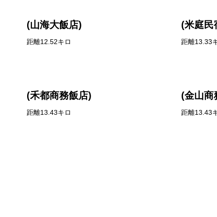
(山海大飯店)
(米庭民
距離12.52キロ
距離13.33
(禾都商務飯店)
(金山商
距離13.43キロ
距離13.43