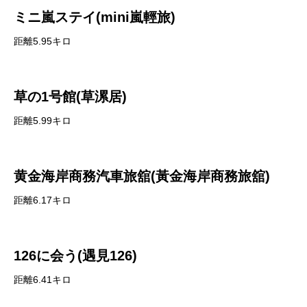
ミニ嵐ステイ(mini嵐輕旅)
距離5.95キロ
草の1号館(草漯居)
距離5.99キロ
黄金海岸商務汽車旅舘(黃金海岸商務旅舘)
距離6.17キロ
126に会う(遇見126)
距離6.41キロ