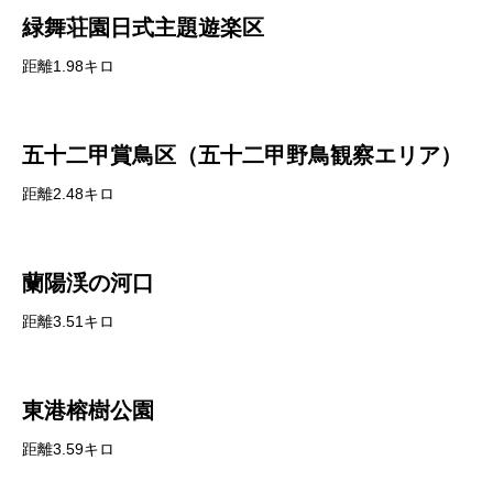
緑舞荘園日式主題遊楽区
距離1.98キロ
五十二甲賞鳥区（五十二甲野鳥観察エリア）
距離2.48キロ
蘭陽渓の河口
距離3.51キロ
東港榕樹公園
距離3.59キロ