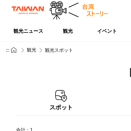
観光ニュース
観光
イベント
観光
:::
観光スポット
スポット
合計：
1