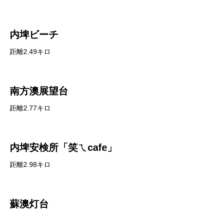
内埤ビーチ
距離2.49キロ
南方澳展望台
距離2.77キロ
内埤安検所「笑ㄟcafe」
距離2.98キロ
蘇澳灯台