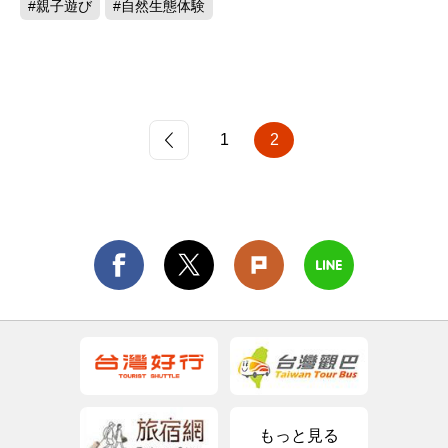
#親子遊び
#自然生態体験
1
2
もっと見る