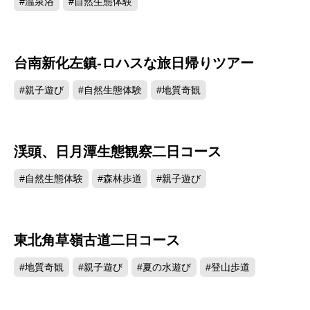
#温泉浴
#自然生態体験
台南新化左鎮-ロハスな旅日帰りツアー
#親子遊び
#自然生態体験
#地質奇観
渓頭、日月潭生態観察二日コース
#自然生態体験
#森林歩道
#親子遊び
東北角草嶺古道二日コース
#地質奇観
#親子遊び
#夏の水遊び
#登山歩道