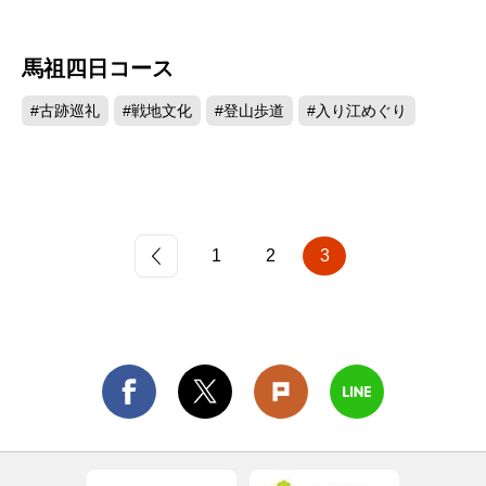
馬祖四日コース
#古跡巡礼
#戦地文化
#登山歩道
#入り江めぐり
1
2
3