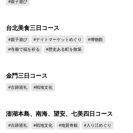
#親子遊び
台北美食三日コース
#親子遊び
#ナイトマーケットめぐり
#博物館
#寺廟で福を祈る
#歴史ある町を散策
金門三日コース
#古跡巡礼
#戦地文化
澎湖本島、南海、望安、七美四日コース
#古跡巡礼
#戦地文化
#地質奇観
#入り江めぐり