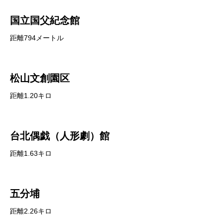
国立国父紀念館
距離794メートル
松山文創園区
距離1.20キロ
台北偶戯（人形劇）館
距離1.63キロ
五分埔
距離2.26キロ