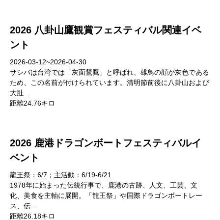
2026 八卦山鷹観賞フェスティバル関連イベ
ント
2026-03-12~2026-04-30
サシバは台湾では「灰面鵟鷹」と呼ばれ、雄鳥の顔が灰色である
ため、この名前が付けられています。清明節前後に八卦山および
大肚...
距離24.76キロ
2026 鹿港ドラゴンボートフェスティバルイ
ベント
龍王祭：6/7；主活動：6/19-6/21
1978年に始まった伝統行事で、鹿港の古跡、人文、工芸、文
化、美食を主軸に展開。「龍王祭」や国際ドラゴンボートレー
ス、伝...
距離26.18キロ