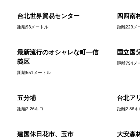
台北世界貿易センター
四四南
距離93メートル
距離229メ
最新流行のオシャレな町―信
国立国
義区
距離794メ
距離551メートル
五分埔
台北ア
距離2.26キロ
距離2.36キ
建国休日花市、玉市
大安森